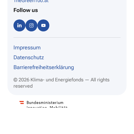
TheGreen100.at
Follow us
Linke
Instag
Youtu
dIn
ram
be
Impressum
Datenschutz
Barrierefreiheitserklärung
© 2026 Klima- und Energiefonds — All rights
reserved