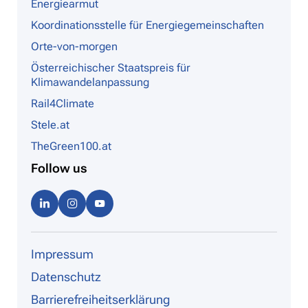
Energiearmut
Koordinationsstelle für Energiegemeinschaften
Orte-von-morgen
Österreichischer Staatspreis für
Klimawandelanpassung
Rail4Climate
Stele.at
TheGreen100.at
Follow us
Linke
Instag
Youtu
dIn
ram
be
Impressum
Datenschutz
Barrierefreiheitserklärung