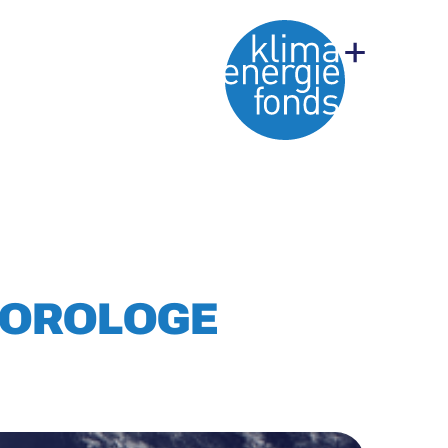
EOROLOGE
M