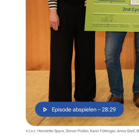
Episode abspielen
– 28:29
V.l.n.r: Henriette Spyra, Simon Prüller, Karin Föttinger, Anna Greil