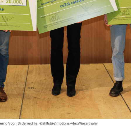
, Bernd Vogl; Bilderrechte: ©stills&(e)motions-AlexWieselthaler