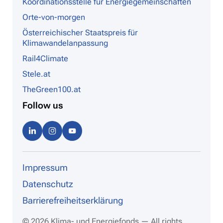
Koordinationsstelle für Energiegemeinschaften
Orte-von-morgen
Österreichischer Staatspreis für
Klimawandelanpassung
Rail4Climate
Stele.at
TheGreen100.at
Follow us
Linke
Instag
Youtu
dIn
ram
be
Impressum
Datenschutz
Barrierefreiheitserklärung
© 2026 Klima- und Energiefonds — All rights