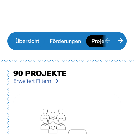
Übersicht
Förderungen
Projekte
90 PROJEKTE
90
Projekte
Erweitert Filtern
gefunden