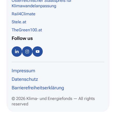
Österreichischer Staatspreis für
Klimawandelanpassung
Rail4Climate
Stele.at
TheGreen100.at
Follow us
Linke
Instag
Youtu
dIn
ram
be
Impressum
Datenschutz
Barrierefreiheitserklärung
© 2026 Klima- und Energiefonds — All rights
reserved