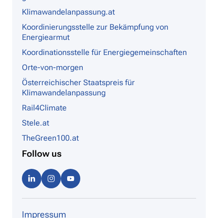
Klimawandelanpassung.at
Koordinierungsstelle zur Bekämpfung von
Energiearmut
Koordinationsstelle für Energiegemeinschaften
Orte-von-morgen
Österreichischer Staatspreis für
Klimawandelanpassung
Rail4Climate
Stele.at
TheGreen100.at
Follow us
Linke
Instag
Youtu
dIn
ram
be
Impressum