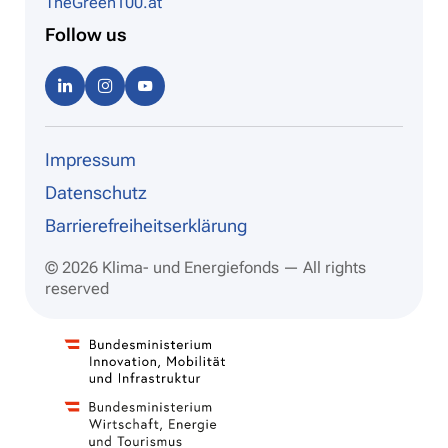
TheGreen100.at
Follow us
Linke
Instag
Youtu
dIn
ram
be
Impressum
Datenschutz
Barrierefreiheitserklärung
© 2026 Klima- und Energiefonds — All rights
reserved