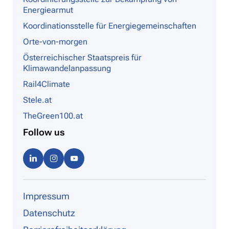
Energiearmut
Koordinationsstelle für Energiegemeinschaften
Orte-von-morgen
Österreichischer Staatspreis für
Klimawandelanpassung
Rail4Climate
Stele.at
TheGreen100.at
Follow us
Linke
Instag
Youtu
dIn
ram
be
Impressum
Datenschutz