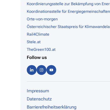
Koordinierungsstelle zur Bekämpfung von Ene
Koordinationsstelle für Energiegemeinschaften
Orte-von-morgen
Österreichischer Staatspreis für Klimawandel
Rail4Climate
Stele.at
TheGreen100.at
Follow us
Linke
Instag
Youtu
dIn
ram
be
Impressum
Datenschutz
Barrierefreiheitserklärung