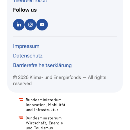
TheGreen100.at
Follow us
Linke
Instag
Youtu
dIn
ram
be
Impressum
Datenschutz
Barrierefreiheitserklärung
© 2026 Klima- und Energiefonds — All rights
reserved