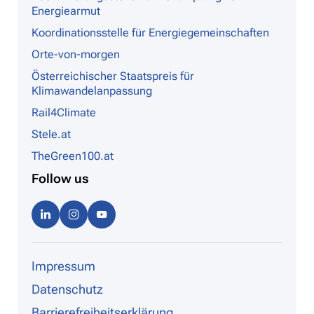
Energiearmut
Koordinationsstelle für Energiegemeinschaften
Orte-von-morgen
Österreichischer Staatspreis für
Klimawandelanpassung
Rail4Climate
Stele.at
TheGreen100.at
Follow us
Linke
Instag
Youtu
dIn
ram
be
Impressum
Datenschutz
Barrierefreiheitserklärung