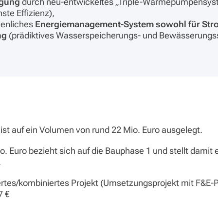
rgung
durch neu-entwickeltes „Triple-Wärmepumpensys
ste Effizienz),
ienliches
Energiemanagement-System sowohl für Str
ng
(prädiktives Wasserspeicherungs- und Bewässerungssys
st auf ein Volumen von rund 22 Mio. Euro ausgelegt.
o. Euro bezieht sich auf die Bauphase 1 und stellt damit 
.
iertes/kombiniertes Projekt (Umsetzungsprojekt mit F&E-P
7 €