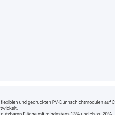
hr flexiblen und gedruckten PV-Dünnschichtmodulen auf 
twickelt.
 nutzbaren Fläche mit mindestens 13% und bis zu 20%