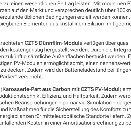
erzu einen wesentlichen Beitrag leisten. Mit modernen 
zeit auf den Markt und versprechen deutlich über 100km
hierzulande üblichen Bedingungen erzielt werden können
iegbaren Elementen aus kristallinem Silizium mit geomet
trachteten
CZTS Dünnfilm-Modul
e verfügen über quasi
rden kostengünstig hergestellt werden. Durch die
Integr
n zukünftig sämtliche Außenflächen bestückt werden. 
stigen PV-Modulen ermöglicht somit, einen nennenswerte
u decken. Zudem wird der Batterieladestand bei länge
Parker“ verspricht.
(
Karosserie-Part aus Carbon mit CZTS PV-Modul
) en
duktionstechnik, Effizienz und Haltbarkeit. Zudem werde
hen Beanspruchungen – primär via Simulation – dargeste
und Maßnahmen für die Sicherstellung des Komforts zu t
nergiebilanzen für mitteleuropäische Standorte liefern. Z
fallenden Kosten in einer Amortisationsrechnung zu be