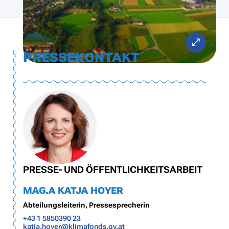
PRESSEKONTAKT
PRESSE- UND ÖFFENTLICHKEITSARBEIT
MAG.A KATJA HOYER
Abteilungsleiterin, Pressesprecherin
+43 1 5850390 23
katja.hoyer@klimafonds.gv.at