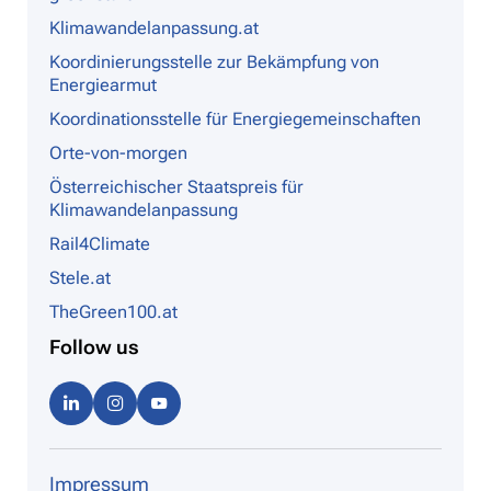
Klimawandelanpassung.at
Koordinierungsstelle zur Bekämpfung von
Energiearmut
Koordinationsstelle für Energiegemeinschaften
Orte-von-morgen
Österreichischer Staatspreis für
Klimawandelanpassung
Rail4Climate
Stele.at
TheGreen100.at
Follow us
Linke
Instag
Youtu
dIn
ram
be
Impressum