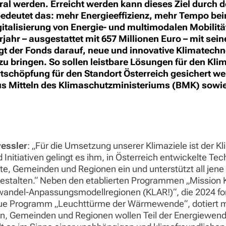
utral werden. Erreicht werden kann dieses Ziel durc
bedeutet das: mehr Energieeffizienz, mehr Tempo be
italisierung von Energie- und multimodalen Mobilitä
jahr – ausgestattet mit 657 Millionen Euro – mit s
t der Fonds darauf, neue und innovative Klimatechno
u bringen. So sollen leistbare Lösungen für den Kli
tschöpfung für den Standort Österreich gesichert we
aus Mitteln des Klimaschutzministeriums (BMK) sowi
essler
: „Für die Umsetzung unserer Klimaziele ist der Kl
nitiativen gelingt es ihm, in Österreich entwickelte Tec
ädte, Gemeinden und Regionen ein und unterstützt all je
estalten.“ Neben den etablierten Programmen „Mission K
andel-Anpassungsmodellregionen (KLAR!)“, die 2024 for
eue Programm „Leuchttürme der Wärmewende“, dotiert mit
 Gemeinden und Regionen wollen Teil der Energiewende 