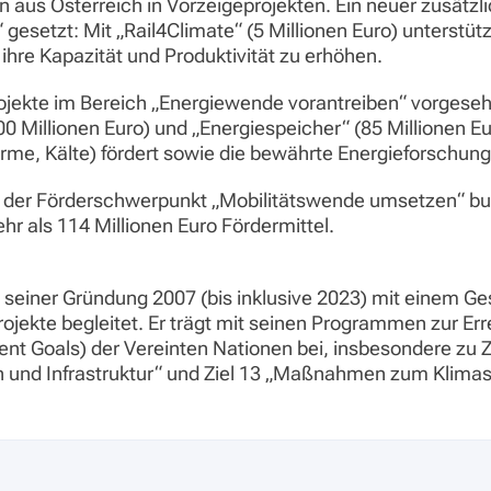
 aus Österreich in Vorzeigeprojekten. Ein neuer zusätzl
esetzt: Mit „Rail4Climate“ (5 Millionen Euro) unterstütz
ihre Kapazität und Produktivität zu erhöhen.
ojekte im Bereich „Energiewende vorantreiben“ vorgesehen
 Millionen Euro) und „Energiespeicher“ (85 Millionen Eur
me, Kälte) fördert sowie die bewährte Energieforschung
 der Förderschwerpunkt „Mobilitätswende umsetzen“ budg
ehr als 114 Millionen Euro Fördermittel.
t seiner Gründung 2007 (bis inklusive 2023) mit einem 
jekte begleitet. Er trägt mit seinen Programmen zur Erre
nt Goals) der Vereinten Nationen bei, insbesondere zu Z
tion und Infrastruktur“ und Ziel 13 „Maßnahmen zum Klima