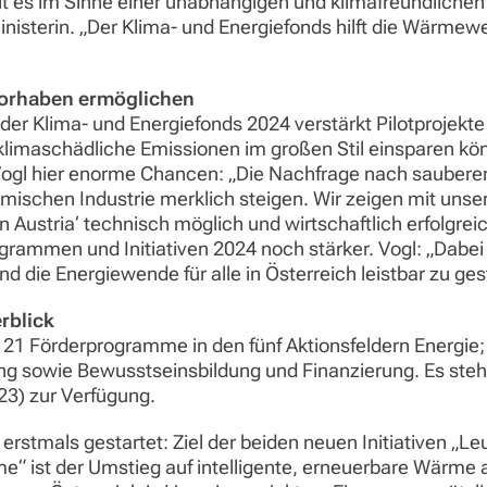
t es im Sinne einer unabhängigen und klimafreundlichen 
inisterin. „Der Klima- und Energiefonds hilft die Wärm
ßvorhaben ermöglichen
r Klima- und Energiefonds 2024 verstärkt Pilotprojekte m
limaschädliche Emissionen im großen Stil einsparen könne
ogl hier enorme Chancen: „Die Nachfrage nach sauberer,
imischen Industrie merklich steigen. Wir zeigen mit unse
 Austria‘ technisch möglich und wirtschaftlich erfolgreic
grammen und Initiativen 2024 noch stärker. Vogl: „Dabei 
 die Energiewende für alle in Österreich leistbar zu gest
rblick
 Förderprogramme in den fünf Aktionsfeldern Energie; 
 sowie Bewusstseinsbildung und Finanzierung. Es steh
23) zur Verfügung.
rstmals gestartet: Ziel der beiden neuen Initiativen 
“ ist der Umstieg auf intelligente, erneuerbare Wärme al