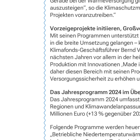
Gerade bei der Wärmeversorgung gil
auszusteigen“, so die Klimaschutzm
Projekten voranzutreiben.“
Vorzeigeprojekte initiieren, Gro
Mit seinen Programmen unterstützt de
in die breite Umsetzung gelangen – k
Klimafonds-Geschäftsführer Bernd V
nächsten Jahren vor allem in der he
Produktion mit Innovationen ,Made in
daher diesen Bereich mit seinen Pro
Versorgungssicherheit zu erhöhen und
Das Jahresprogramm 2024 im Übe
Das Jahresprogramm 2024 umfasst 21
Regionen und Klimawandelanpassung
Millionen Euro (+13 % gegenüber 20
Folgende Programme werden heuer e
„Betriebliche Niedertemperaturwärme