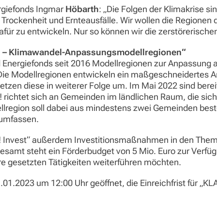
rgiefonds Ingmar
Höbarth
: „Die Folgen der Klimakrise s
ockenheit und Ernteausfälle. Wir wollen die Regionen d
dafür zu entwickeln. Nur so können wir die zerstörerisch
 – Klimawandel-Anpassungsmodellregionen“
d Energiefonds seit 2016 Modellregionen zur Anpassung 
a. Die Modellregionen entwickeln ein maßgeschneidertes 
en diese in weiterer Folge um. Im Mai 2022 sind bereit
 richtet sich an Gemeinden im ländlichen Raum, die si
region soll dabei aus mindestens zwei Gemeinden bes
 umfassen.
! Invest“ außerdem Investitionsmaßnahmen in den Them
amt steht ein Förderbudget von 5 Mio. Euro zur Verfügu
hre gesetzten Tätigkeiten weiterführen möchten.
.01.2023 um 12:00 Uhr geöffnet, die Einreichfrist für „KL