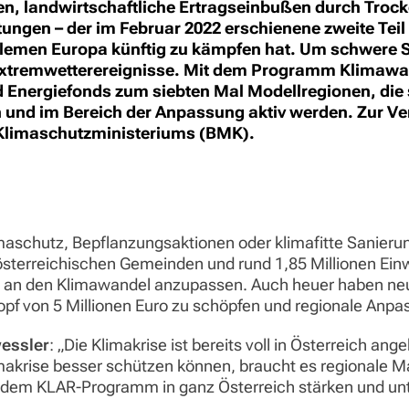
n, landwirtschaftliche Ertragseinbußen durch Trock
ungen – der im Februar 2022 erschienene zweite Teil
blemen Europa künftig zu kämpfen hat. Um schwere 
tremwetterereignisse. Mit dem Programm Klimaw
d Energiefonds zum siebten Mal Modellregionen, die 
n und im Bereich der Anpassung aktiv werden. Zur Ve
s Klimaschutzministeriums (BMK).
aschutz, Bepflanzungsaktionen oder klimafitte Sanierun
österreichischen Gemeinden und rund 1,85 Millionen Ein
nd an den Klimawandel anzupassen. Auch heuer haben n
Topf von 5 Millionen Euro zu schöpfen und regionale A
essler
: „Die Klimakrise ist bereits voll in Österreich 
imakrise besser schützen können, braucht es regionale
 dem KLAR-Programm in ganz Österreich stärken und unt