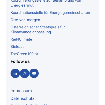
Koordinierungsstelle zur Bekämpfung von
Energiearmut
Koordinationsstelle für Energiegemeinschaften
Orte-von-morgen
Österreichischer Staatspreis für
Klimawandelanpassung
Rail4Climate
Stele.at
TheGreen100.at
Follow us
Linke
Instag
Youtu
dIn
ram
be
Impressum
Datenschutz