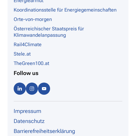
Energiearmut
Koordinationsstelle für Energiegemeinschaften
Orte-von-morgen
Österreichischer Staatspreis für
Klimawandelanpassung
Rail4Climate
Stele.at
TheGreen100.at
Follow us
Linke
Instag
Youtu
dIn
ram
be
Impressum
Datenschutz
Barrierefreiheitserklärung