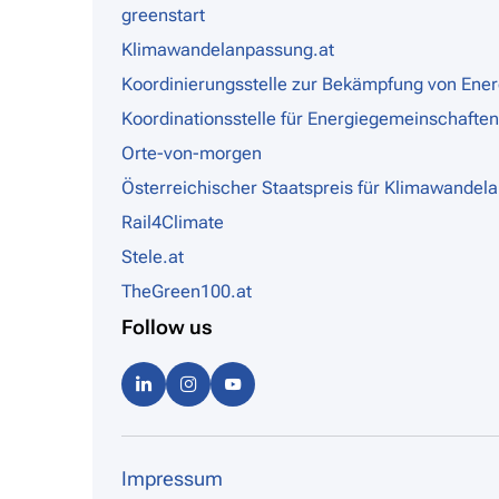
greenstart
Klimawandelanpassung.at
Koordinierungsstelle zur Bekämpfung von Ene
Koordinationsstelle für Energiegemeinschaften
Orte-von-morgen
Österreichischer Staatspreis für Klimawandel
Rail4Climate
Stele.at
TheGreen100.at
Follow us
Linke
Instag
Youtu
dIn
ram
be
Impressum