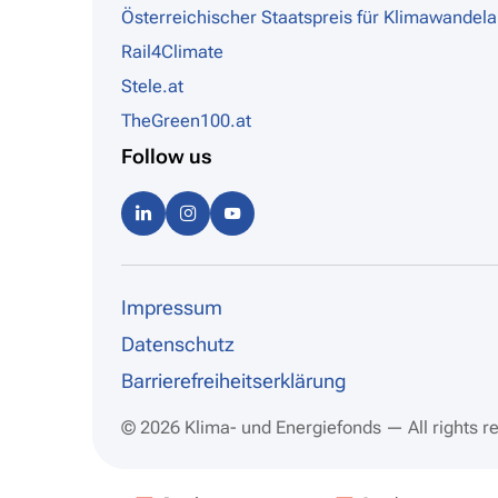
Österreichischer Staatspreis für Klimawandel
Rail4Climate
Stele.at
TheGreen100.at
Follow us
Linke
Instag
Youtu
dIn
ram
be
Impressum
Datenschutz
Barrierefreiheitserklärung
© 2026 Klima- und Energiefonds — All rights r