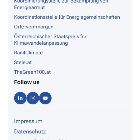
Koordinierungsstelle zur Bekämpfung von
Energiearmut
Koordinationsstelle für Energiegemeinschaften
Orte-von-morgen
Österreichischer Staatspreis für
Klimawandelanpassung
Rail4Climate
Stele.at
TheGreen100.at
Follow us
Linke
Instag
Youtu
dIn
ram
be
Impressum
Datenschutz