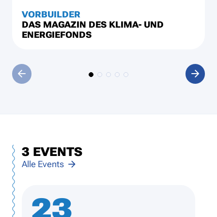
VORBUILDER
DAS MAGAZIN DES KLIMA- UND
ENERGIEFONDS
3 EVENTS
3
Events
Alle Events
gefunden
23