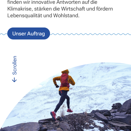
finden wir innovative Antworten auf die
Klimakrise, stärken die Wirtschaft und fördern
Lebensqualität und Wohlstand.
Unser Auftrag
n
S
c
r
o
l
l
e